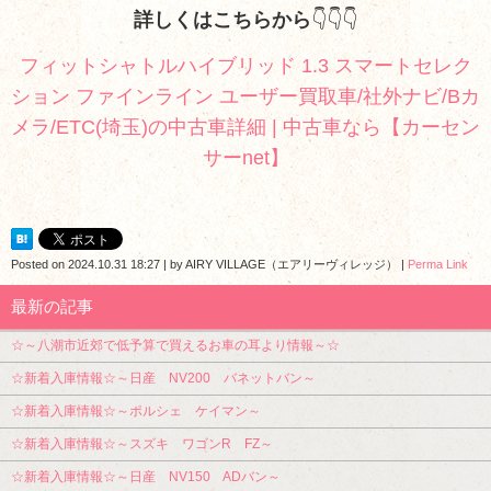
詳しくはこちらから
👇👇👇
フィットシャトルハイブリッド 1.3 スマートセレク
ション ファインライン ユーザー買取車/社外ナビ/Bカ
メラ/ETC(埼玉)の中古車詳細 | 中古車なら【カーセン
サーnet】
Posted on
2024.10.31 18:27
|
by
AIRY VILLAGE（エアリーヴィレッジ）
|
Perma Link
最新の記事
☆～八潮市近郊で低予算で買えるお車の耳より情報～☆
☆新着入庫情報☆～日産 NV200 バネットバン～
☆新着入庫情報☆～ポルシェ ケイマン～
☆新着入庫情報☆～スズキ ワゴンR FZ～
☆新着入庫情報☆～日産 NV150 ADバン～