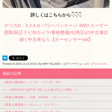
詳しくはこちらから
👇👇👇
デリカD：5 2.4 G パワーパッケージ 4WD ユーザー
買取/純正ナビ/Bカメラ/車検整備付(埼玉)の中古車詳
細 | 中古車なら【カーセンサーnet】
Posted on
2024.12.15 18:31
|
by
AIRY VILLAGE（エアリーヴィレッジ）
|
Perma Link
最新の記事
☆新着入庫情報☆～スズキ ワゴンR FX～
☆～八潮市近郊で低予算で買えるお車の耳より情報～☆
☆新着入庫情報☆～日産 NV200 バネットバン～
☆新着入庫情報☆～ポルシェ ケイマン～