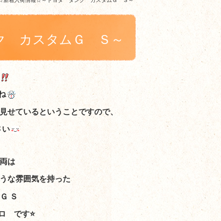
☆新着入荷情報☆～トヨタ タンク カスタムＧ Ｓ～
ク カスタムＧ Ｓ～
ね
見せているということですので、
さい
両は
うな雰囲気を持った
Ｇ Ｓ
ロ です⭐