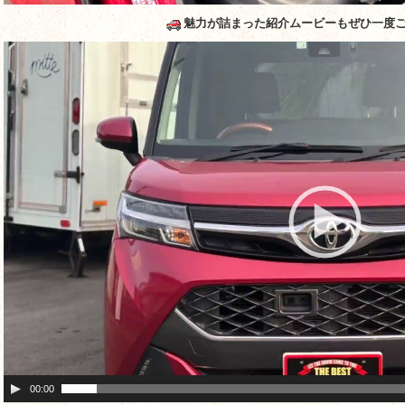
魅力が詰まった紹介ムービーもぜひ一度
動
画
プ
レ
ー
ヤ
ー
00:00