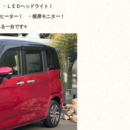
 ・ＬＥＤヘッドライト！
トヒーター！
・後席モニター！
る一台です⭐