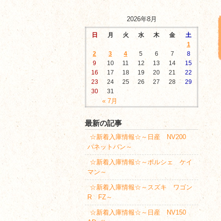
2026年8月
日
月
火
水
木
金
土
1
2
3
4
5
6
7
8
9
10
11
12
13
14
15
16
17
18
19
20
21
22
23
24
25
26
27
28
29
30
31
« 7月
最新の記事
☆新着入庫情報☆～日産 NV200
バネットバン～
☆新着入庫情報☆～ポルシェ ケイ
マン～
☆新着入庫情報☆～スズキ ワゴン
R FZ～
☆新着入庫情報☆～日産 NV150