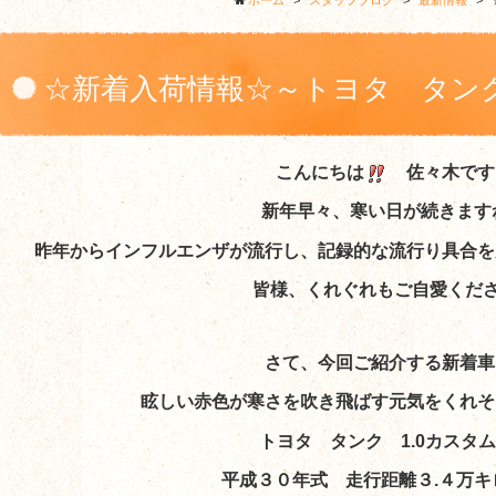
ホーム
>
スタッフブログ
>
最新情報
>
☆新着入荷情報☆～トヨタ タン
こんにちは
佐々木です
新年早々、寒い日が続きます
昨年からインフルエンザが流行し、記録的な流行り具合を
皆様、くれぐれもご自愛くだ
さて、今回ご紹介する新着車
眩しい赤色が寒さを吹き飛ばす元気をくれそ
トヨタ タンク 1.0カスタム
平成３０年式 走行距離３.４万キ