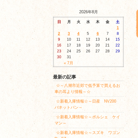
2026年8月
日
月
火
水
木
金
土
1
2
3
4
5
6
7
8
9
10
11
12
13
14
15
16
17
18
19
20
21
22
23
24
25
26
27
28
29
30
31
« 7月
最新の記事
☆～八潮市近郊で低予算で買えるお
車の耳より情報～☆
☆新着入庫情報☆～日産 NV200
バネットバン～
☆新着入庫情報☆～ポルシェ ケイ
マン～
☆新着入庫情報☆～スズキ ワゴン