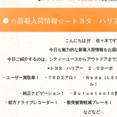
ホーム
>
スタッフブログ
>
最新情報
>
☆新着入荷情
☆新着入荷情報☆～トヨタ ハリ
こんにちは
佐々木です
レミアム～
今日も魅力的な新着入荷情報をお届
今日ご紹介するのは、シティーユースからアウトドアまで
⭐トヨタ ハリアー ２．０ターボ 
・ユーザー買取車！ ・ＴＲＤエアロ！ ・Ｗｅｄｓ（ＬＥ
ル！
・純正ナビゲーション！ ・Ｂｕｌｕｅｔｏｏｔｈ
・前方ドライブレコーダー！ ・衝突被害軽減ブレーキ！ 
などなど…