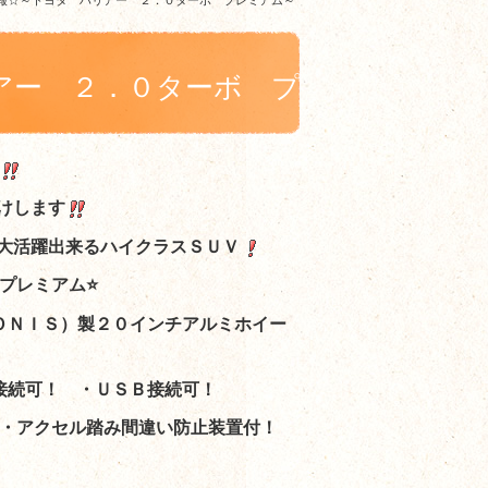
報☆～トヨタ ハリアー ２．０ターボ プレミアム～
アー ２．０ターボ プ
けします
大活躍出来るハイクラスＳＵＶ
プレミアム⭐
ＯＮＩＳ）製２０インチアルミホイー
接続可！ ・ＵＳＢ接続可！
・アクセル踏み間違い防止装置付！