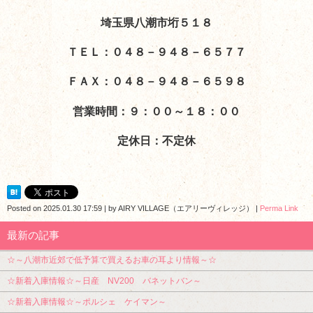
埼玉県八潮市垳５１８
ＴＥＬ：０４８－９４８－６５７７
ＦＡＸ：０４８－９４８－６５９８
営業時間：９：００～１８：００
定休日：不定休
Posted on
2025.01.30 17:59
|
by
AIRY VILLAGE（エアリーヴィレッジ）
|
Perma Link
最新の記事
☆～八潮市近郊で低予算で買えるお車の耳より情報～☆
☆新着入庫情報☆～日産 NV200 バネットバン～
☆新着入庫情報☆～ポルシェ ケイマン～