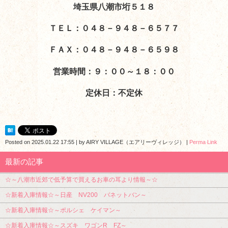
埼玉県八潮市垳５１８
ＴＥＬ：０４８－９４８－６５７７
ＦＡＸ：０４８－９４８－６５９８
営業時間：９：００～１８：００
定休日：不定休
Posted on
2025.01.22 17:55
|
by
AIRY VILLAGE（エアリーヴィレッジ）
|
Perma Link
最新の記事
☆～八潮市近郊で低予算で買えるお車の耳より情報～☆
☆新着入庫情報☆～日産 NV200 バネットバン～
☆新着入庫情報☆～ポルシェ ケイマン～
☆新着入庫情報☆～スズキ ワゴンR FZ～