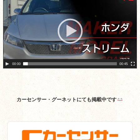
画
プ
レ
ー
ヤ
ー
00:00
00:45
カーセンサー・グーネットにても掲載中です