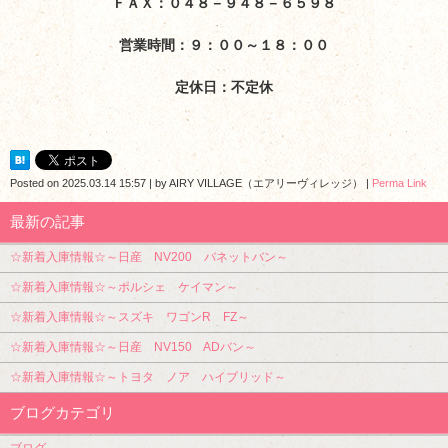
ＦＡＸ：０４８－９４８－６５９８
営業時間：９：００～１８：００
定休日：不定休
Posted on
2025.03.14 15:57
|
by
AIRY VILLAGE（エアリーヴィレッジ）
|
Perma Link
最新の記事
☆新着入庫情報☆～日産 NV200 バネットバン～
☆新着入庫情報☆～ポルシェ ケイマン～
☆新着入庫情報☆～スズキ ワゴンR FZ～
☆新着入庫情報☆～日産 NV150 ADバン～
☆新着入庫情報☆～トヨタ ノア ハイブリッド～
ブログカテゴリ