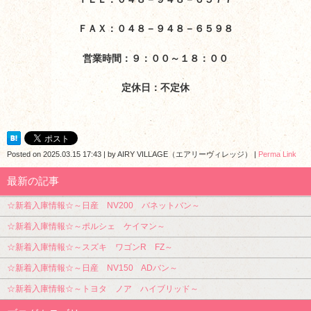
ＦＡＸ：０４８－９４８－６５９８
営業時間：９：００～１８：００
定休日：不定休
Posted on
2025.03.15 17:43
|
by
AIRY VILLAGE（エアリーヴィレッジ）
|
Perma Link
最新の記事
☆新着入庫情報☆～日産 NV200 バネットバン～
☆新着入庫情報☆～ポルシェ ケイマン～
☆新着入庫情報☆～スズキ ワゴンR FZ～
☆新着入庫情報☆～日産 NV150 ADバン～
☆新着入庫情報☆～トヨタ ノア ハイブリッド～