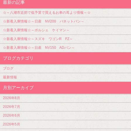
最新の記事
☆～八潮市近郊で低予算で買えるお車の耳より情報～☆
☆新着入庫情報☆～日産 NV200 バネットバン～
☆新着入庫情報☆～ポルシェ ケイマン～
☆新着入庫情報☆～スズキ ワゴンR FZ～
☆新着入庫情報☆～日産 NV150 ADバン～
ブログカテゴリ
ブログ
最新情報
月別アーカイブ
2026年8月
2026年7月
2026年6月
2026年5月