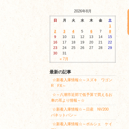
2026年8月
日
月
火
水
木
金
土
1
2
3
4
5
6
7
8
9
10
11
12
13
14
15
16
17
18
19
20
21
22
23
24
25
26
27
28
29
30
31
« 7月
最新の記事
☆新着入庫情報☆～スズキ ワゴン
R FX～
☆～八潮市近郊で低予算で買えるお
車の耳より情報～☆
☆新着入庫情報☆～日産 NV200
バネットバン～
☆新着入庫情報☆～ポルシェ ケイ