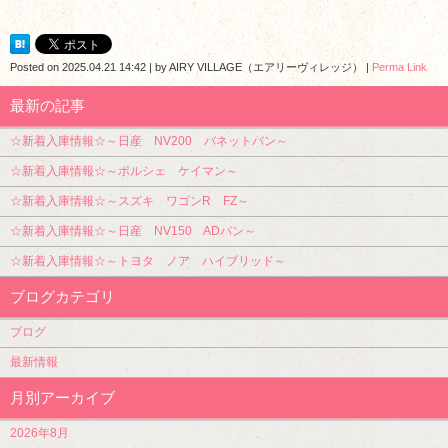
Posted on
2025.04.21 14:42
|
by
AIRY VILLAGE（エアリーヴィレッジ）
|
Perma Link
最新の記事
☆新着入庫情報☆～日産 NV200 バネットバン～
☆新着入庫情報☆～ポルシェ ケイマン～
☆新着入庫情報☆～スズキ ワゴンR FZ～
☆新着入庫情報☆～日産 NV150 ADバン～
☆新着入庫情報☆～トヨタ ノア ハイブリッド～
ブログカテゴリ
ブログ
最新情報
月別アーカイブ
2026年8月