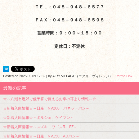
ＴＥＬ：０４８－９４８－６５７７
ＦＡＸ：０４８－９４８－６５９８
営業時間：９：００～１８：００
定休日：不定休
Posted on
2025.05.09 17:32
|
by
AIRY VILLAGE（エアリーヴィレッジ）
|
Perma Link
最新の記事
☆～八潮市近郊で低予算で買えるお車の耳より情報～☆
☆新着入庫情報☆～日産 NV200 バネットバン～
☆新着入庫情報☆～ポルシェ ケイマン～
☆新着入庫情報☆～スズキ ワゴンR FZ～
☆新着入庫情報☆～日産 NV150 ADバン～