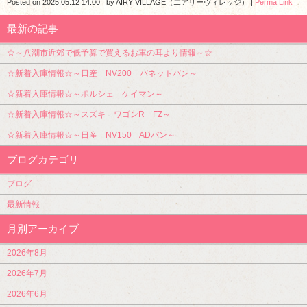
Posted on
2025.05.12 14:00
|
by
AIRY VILLAGE（エアリーヴィレッジ）
|
Perma Link
最新の記事
☆～八潮市近郊で低予算で買えるお車の耳より情報～☆
☆新着入庫情報☆～日産 NV200 バネットバン～
☆新着入庫情報☆～ポルシェ ケイマン～
☆新着入庫情報☆～スズキ ワゴンR FZ～
☆新着入庫情報☆～日産 NV150 ADバン～
ブログカテゴリ
ブログ
最新情報
月別アーカイブ
2026年8月
2026年7月
2026年6月