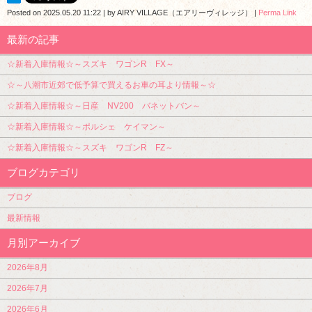
Posted on
2025.05.20 11:22
|
by
AIRY VILLAGE（エアリーヴィレッジ）
|
Perma Link
最新の記事
☆新着入庫情報☆～スズキ ワゴンR FX～
☆～八潮市近郊で低予算で買えるお車の耳より情報～☆
☆新着入庫情報☆～日産 NV200 バネットバン～
☆新着入庫情報☆～ポルシェ ケイマン～
☆新着入庫情報☆～スズキ ワゴンR FZ～
ブログカテゴリ
ブログ
最新情報
月別アーカイブ
2026年8月
2026年7月
2026年6月