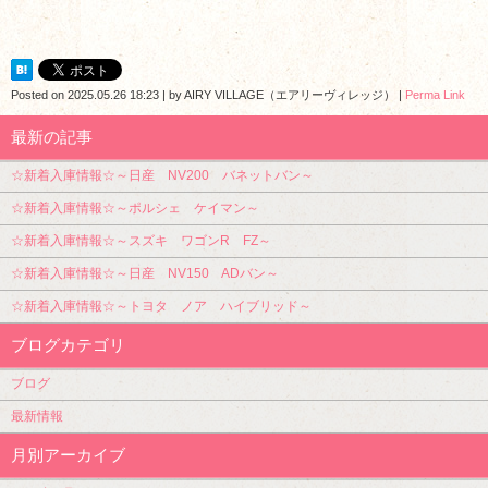
Posted on
2025.05.26 18:23
|
by
AIRY VILLAGE（エアリーヴィレッジ）
|
Perma Link
最新の記事
☆新着入庫情報☆～日産 NV200 バネットバン～
☆新着入庫情報☆～ポルシェ ケイマン～
☆新着入庫情報☆～スズキ ワゴンR FZ～
☆新着入庫情報☆～日産 NV150 ADバン～
☆新着入庫情報☆～トヨタ ノア ハイブリッド～
ブログカテゴリ
ブログ
最新情報
月別アーカイブ