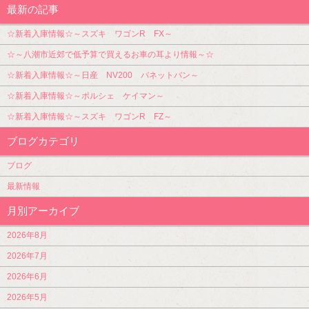
最新の記事
☆新着入庫情報☆～スズキ ワゴンR FX～
☆～八潮市近郊で低予算で買えるお車の耳より情報～☆
☆新着入庫情報☆～日産 NV200 バネットバン～
☆新着入庫情報☆～ポルシェ ケイマン～
☆新着入庫情報☆～スズキ ワゴンR FZ～
ブログカテゴリ
ブログ
最新情報
月別アーカイブ
2026年8月
2026年7月
2026年6月
2026年5月