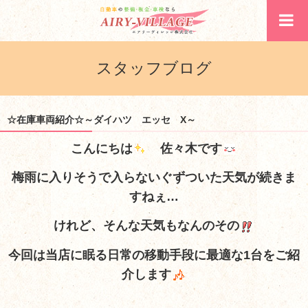
スタッフブログ
☆在庫車両紹介☆～ダイハツ エッセ X～
こんにちは
佐々木です
梅雨に入りそうで入らないぐずついた天気が続きま
すねぇ…
けれど、そんな天気もなんのその
今回は当店に眠る日常の移動手段に最適な1台をご紹
介します