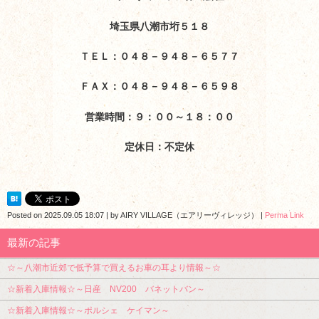
埼玉県八潮市垳５１８
ＴＥＬ：０４８－９４８－６５７７
ＦＡＸ：０４８－９４８－６５９８
営業時間：９：００～１８：００
定休日：不定休
Posted on
2025.09.05 18:07
|
by
AIRY VILLAGE（エアリーヴィレッジ）
|
Perma Link
最新の記事
☆～八潮市近郊で低予算で買えるお車の耳より情報～☆
☆新着入庫情報☆～日産 NV200 バネットバン～
☆新着入庫情報☆～ポルシェ ケイマン～