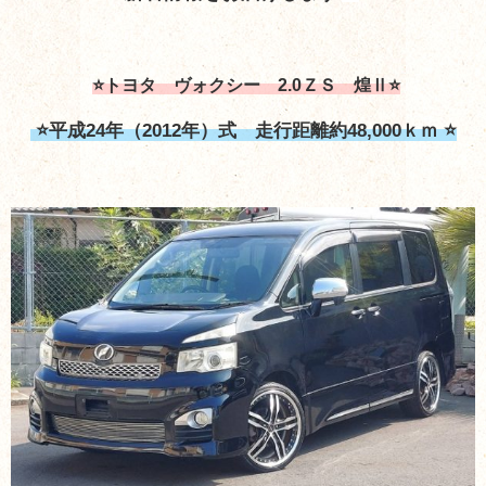
⭐トヨタ ヴォクシー 2.0ＺＳ 煌Ⅱ⭐
⭐平成24年（2012年）式 走行距離約48,000ｋｍ ⭐