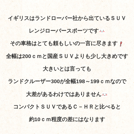
イギリスはランドローバー社から出ているＳＵＶ
レンジローバースポーツです
その車格はとても頼もしいの一言に尽きます
全幅は200ｃｍと国産ＳＵＶよりも少し大きめです
大きいとは言っても
ランドクルーザー300が全幅198～199ｃｍなので
大差があるわけではありません
コンパクトＳＵＶであるＣ－ＨＲと比べると
約10ｃｍ程度の差にはなります