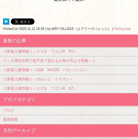
Posted on
2025.11.11 18:35
|
by
AIRY VILLAGE（エアリーヴィレッジ）
|
Perma Link
最新の記事
☆新着入庫情報☆～スズキ ワゴンR FX～
☆～八潮市近郊で低予算で買えるお車の耳より情報～☆
☆新着入庫情報☆～日産 NV200 バネットバン～
☆新着入庫情報☆～ポルシェ ケイマン～
☆新着入庫情報☆～スズキ ワゴンR FZ～
ブログカテゴリ
ブログ
最新情報
月別アーカイブ