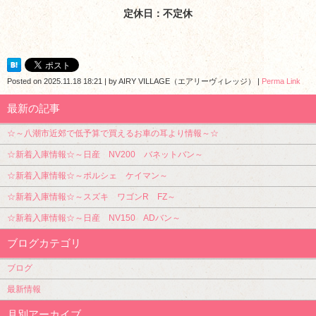
定休日：不定休
Posted on
2025.11.18 18:21
|
by
AIRY VILLAGE（エアリーヴィレッジ）
|
Perma Link
最新の記事
☆～八潮市近郊で低予算で買えるお車の耳より情報～☆
☆新着入庫情報☆～日産 NV200 バネットバン～
☆新着入庫情報☆～ポルシェ ケイマン～
☆新着入庫情報☆～スズキ ワゴンR FZ～
☆新着入庫情報☆～日産 NV150 ADバン～
ブログカテゴリ
ブログ
最新情報
月別アーカイブ