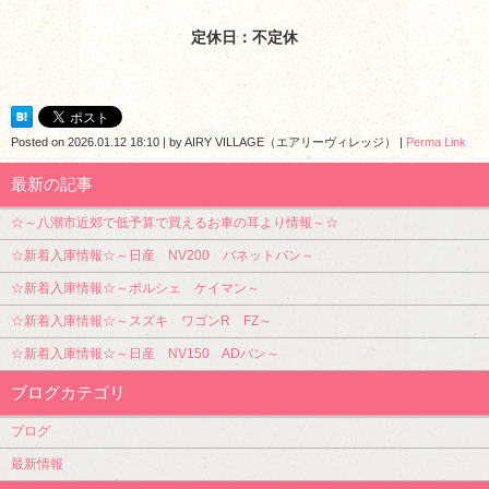
定休日：不定休
Posted on
2026.01.12 18:10
|
by
AIRY VILLAGE（エアリーヴィレッジ）
|
Perma Link
最新の記事
☆～八潮市近郊で低予算で買えるお車の耳より情報～☆
☆新着入庫情報☆～日産 NV200 バネットバン～
☆新着入庫情報☆～ポルシェ ケイマン～
☆新着入庫情報☆～スズキ ワゴンR FZ～
☆新着入庫情報☆～日産 NV150 ADバン～
ブログカテゴリ
ブログ
最新情報