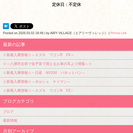
定休日：不定休
Posted on
2026.03.02 18:49
|
by
AIRY VILLAGE（エアリーヴィレッジ）
|
Perma Link
最新の記事
☆新着入庫情報☆～スズキ ワゴンR FX～
☆～八潮市近郊で低予算で買えるお車の耳より情報～☆
☆新着入庫情報☆～日産 NV200 バネットバン～
☆新着入庫情報☆～ポルシェ ケイマン～
☆新着入庫情報☆～スズキ ワゴンR FZ～
ブログカテゴリ
ブログ
最新情報
月別アーカイブ