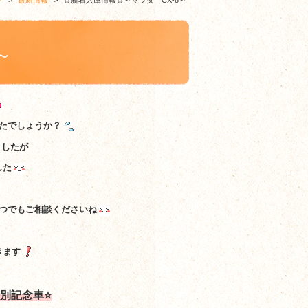
グ
>
最新情報
>
☆新着入庫情報☆～マツダ CX-8～
～
たでしょうか？
ましたが
した
つでもご相談くださいね
きます
特別記念車⭐