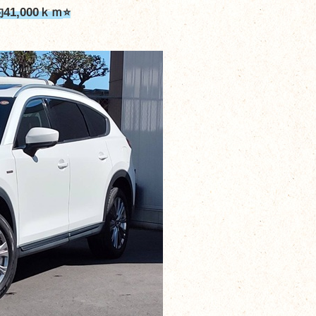
1,000ｋｍ
⭐