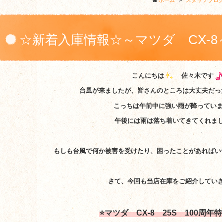
ホーム
>
スタッフブロ
☆新着入庫情報☆～マツダ CX-8
こんにちは
佐々木です
台風が来ましたが、皆さんのところは大丈夫だっ
こっちは午前中に強い雨が降ってい
午後には雨は落ち着いてきてくれま
もしも台風で何か被害を受けたり、困ったことがあればい
さて、今回も当店在庫をご紹介してい
⭐マツダ CX-8 25S 100周年