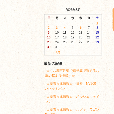
2026年8月
日
月
火
水
木
金
土
1
2
3
4
5
6
7
8
9
10
11
12
13
14
15
16
17
18
19
20
21
22
23
24
25
26
27
28
29
30
31
« 7月
最新の記事
☆～八潮市近郊で低予算で買えるお
車の耳より情報～☆
☆新着入庫情報☆～日産 NV200
バネットバン～
☆新着入庫情報☆～ポルシェ ケイ
マン～
☆新着入庫情報☆～スズキ ワゴン