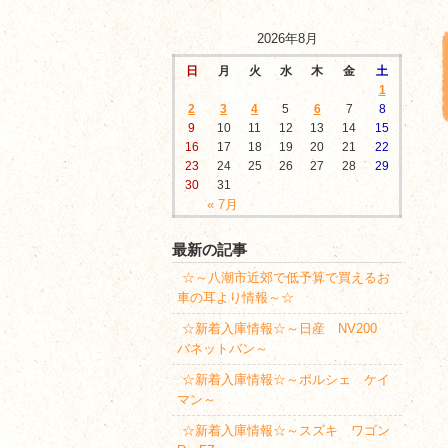
2026年8月
日
月
火
水
木
金
土
1
2
3
4
5
6
7
8
9
10
11
12
13
14
15
16
17
18
19
20
21
22
23
24
25
26
27
28
29
30
31
« 7月
最新の記事
☆～八潮市近郊で低予算で買えるお
車の耳より情報～☆
☆新着入庫情報☆～日産 NV200
バネットバン～
☆新着入庫情報☆～ポルシェ ケイ
マン～
☆新着入庫情報☆～スズキ ワゴン