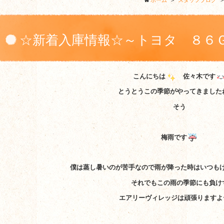
ホーム
>
スタッフブログ
☆新着入庫情報☆～トヨタ ８６
こんにちは
佐々木です
とうとうこの季節がやってきました
そう
梅雨です
僕は蒸し暑いのが苦手なので雨が降った時はいつも
それでもこの雨の季節にも負け
エアリーヴィレッジは頑張りますよ