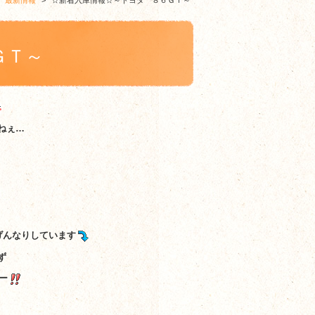
>
最新情報
>
☆新着入庫情報☆～トヨタ ８６ＧＴ～
ＧＴ～
ねぇ…
げんなりしています
ず
ー