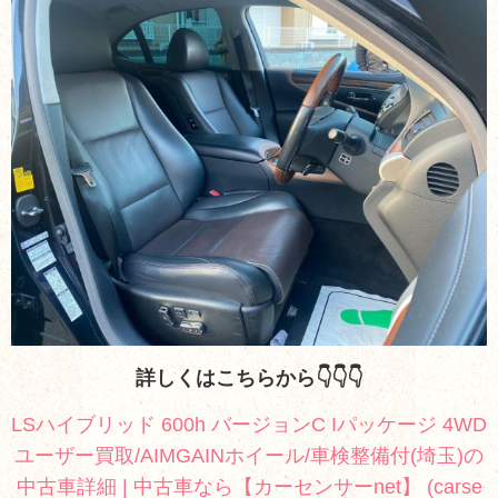
詳しくはこちらから👇👇👇
LSハイブリッド 600h バージョンC Iパッケージ 4WD
ユーザー買取/AIMGAINホイール/車検整備付(埼玉)の
中古車詳細 | 中古車なら【カーセンサーnet】 (carse