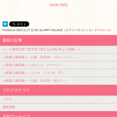
nsor.net)
Posted on
2023.11.17 11:39
|
by
AIRY VILLAGE（エアリーヴィレッジ）
|
Perma Link
最新の記事
☆～八潮市近郊で低予算で買えるお車の耳より情報～☆
☆新着入庫情報☆～日産 NV200 バネットバン～
☆新着入庫情報☆～ポルシェ ケイマン～
☆新着入庫情報☆～スズキ ワゴンR FZ～
☆新着入庫情報☆～日産 NV150 ADバン～
ブログカテゴリ
ブログ
最新情報
月別アーカイブ