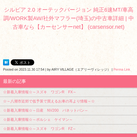
シルビア 2.0 オーテックバージョン 純正6速MT/車高
調/WORK製AW/社外マフラー(埼玉)の中古車詳細 | 中
古車なら【カーセンサーnet】 (carsensor.net)
Posted on
2023.11.30 17:54
|
by
AIRY VILLAGE（エアリーヴィレッジ）
|
Perma Link
最新の記事
☆新着入庫情報☆～スズキ ワゴンR FX～
☆～八潮市近郊で低予算で買えるお車の耳より情報～☆
☆新着入庫情報☆～日産 NV200 バネットバン～
☆新着入庫情報☆～ポルシェ ケイマン～
☆新着入庫情報☆～スズキ ワゴンR FZ～