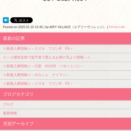
Posted on
2025.01.10 15:45
|
by
AIRY VILLAGE（エアリーヴィレッジ）
|
Perma Link
最新の記事
☆新着入庫情報☆～スズキ ワゴンR FX～
☆～八潮市近郊で低予算で買えるお車の耳より情報～☆
☆新着入庫情報☆～日産 NV200 バネットバン～
☆新着入庫情報☆～ポルシェ ケイマン～
☆新着入庫情報☆～スズキ ワゴンR FZ～
ブログカテゴリ
ブログ
最新情報
月別アーカイブ