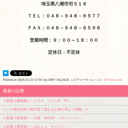
埼玉県八潮市垳５１８
ＴＥＬ：０４８－９４８－６５７７
ＦＡＸ：０４８－９４８－６５９８
営業時間：９：００～１８：００
定休日：不定休
Posted on
2025.01.22 17:55
|
by
AIRY VILLAGE（エアリーヴィレッジ）
|
Perma Link
最新の記事
☆新着入庫情報☆～スズキ ワゴンR FX～
☆～八潮市近郊で低予算で買えるお車の耳より情報～☆
☆新着入庫情報☆～日産 NV200 バネットバン～
☆新着入庫情報☆～ポルシェ ケイマン～