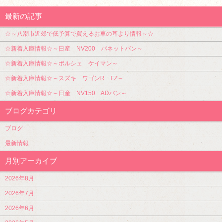
最新の記事
☆～八潮市近郊で低予算で買えるお車の耳より情報～☆
☆新着入庫情報☆～日産 NV200 バネットバン～
☆新着入庫情報☆～ポルシェ ケイマン～
☆新着入庫情報☆～スズキ ワゴンR FZ～
☆新着入庫情報☆～日産 NV150 ADバン～
ブログカテゴリ
ブログ
最新情報
月別アーカイブ
2026年8月
2026年7月
2026年6月