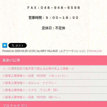
ＦＡＸ：０４８－９４８－６５９８
営業時間：９：００～１８：００
定休日：不定休
Posted on
2025.04.09 13:25
|
by
AIRY VILLAGE（エアリーヴィレッジ）
|
Perma Link
最新の記事
☆～八潮市近郊で低予算で買えるお車の耳より情報～☆
☆新着入庫情報☆～日産 NV200 バネットバン～
☆新着入庫情報☆～ポルシェ ケイマン～
☆新着入庫情報☆～スズキ ワゴンR FZ～
☆新着入庫情報☆～日産 NV150 ADバン～
ブログカテゴリ