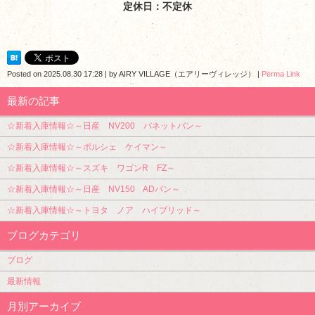
定休日：不定休
Posted on
2025.08.30 17:28
|
by
AIRY VILLAGE（エアリーヴィレッジ）
|
Perma Link
最新の記事
☆新着入庫情報☆～日産 NV200 バネットバン～
☆新着入庫情報☆～ポルシェ ケイマン～
☆新着入庫情報☆～スズキ ワゴンR FZ～
☆新着入庫情報☆～日産 NV150 ADバン～
☆新着入庫情報☆～トヨタ ノア ハイブリッド～
ブログカテゴリ
ブログ
最新情報
月別アーカイブ