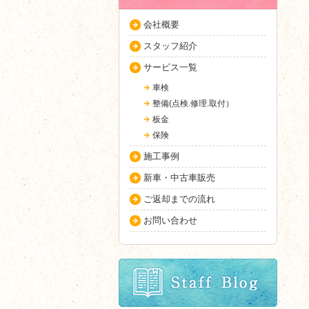
会社概要
スタッフ紹介
サービス一覧
車検
整備(点検.修理.取付）
板金
保険
施工事例
新車・中古車販売
ご返却までの流れ
お問い合わせ