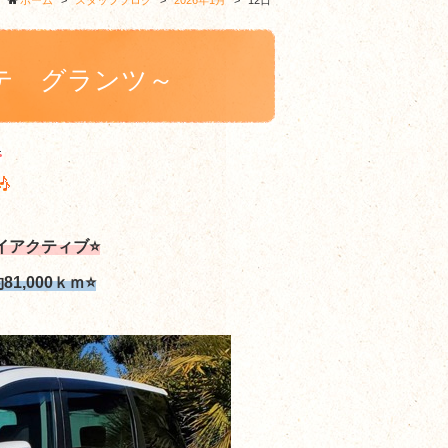
ホーム
>
スタッフブログ
>
2026年1月
>
12日
テ グランツ～
イアクティブ⭐
1,000ｋｍ
⭐