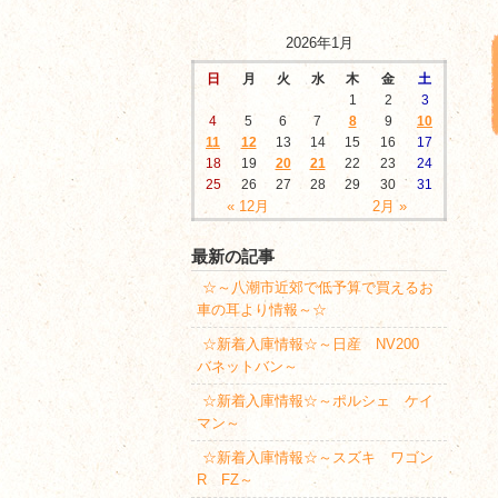
2026年1月
日
月
火
水
木
金
土
1
2
3
4
5
6
7
8
9
10
11
12
13
14
15
16
17
18
19
20
21
22
23
24
25
26
27
28
29
30
31
« 12月
2月 »
最新の記事
☆～八潮市近郊で低予算で買えるお
車の耳より情報～☆
☆新着入庫情報☆～日産 NV200
バネットバン～
☆新着入庫情報☆～ポルシェ ケイ
マン～
☆新着入庫情報☆～スズキ ワゴン
R FZ～