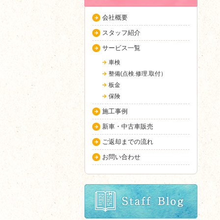
会社概要
スタッフ紹介
サービス一覧
車検
整備(点検.修理.取付）
板金
保険
施工事例
新車・中古車販売
ご返却までの流れ
お問い合わせ