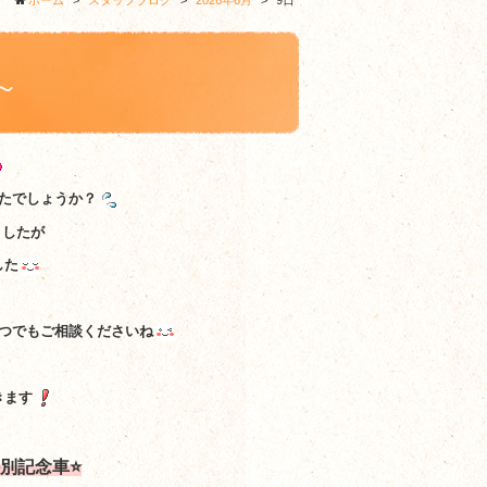
ホーム
>
スタッフブログ
>
2026年6月
>
9日
～
たでしょうか？
ましたが
した
つでもご相談くださいね
きます
特別記念車⭐