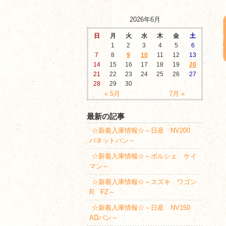
2026年6月
日
月
火
水
木
金
土
1
2
3
4
5
6
7
8
9
10
11
12
13
14
15
16
17
18
19
20
21
22
23
24
25
26
27
28
29
30
« 5月
7月 »
最新の記事
☆新着入庫情報☆～日産 NV200
バネットバン～
☆新着入庫情報☆～ポルシェ ケイ
マン～
☆新着入庫情報☆～スズキ ワゴン
R FZ～
☆新着入庫情報☆～日産 NV150
ADバン～