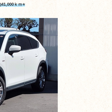
1,000ｋｍ
⭐