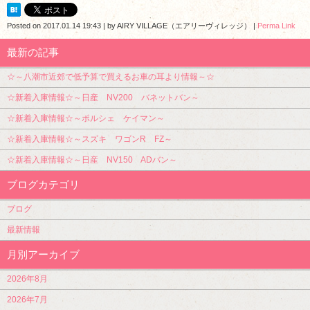
Posted on
2017.01.14 19:43
|
by
AIRY VILLAGE（エアリーヴィレッジ）
|
Perma Link
最新の記事
☆～八潮市近郊で低予算で買えるお車の耳より情報～☆
☆新着入庫情報☆～日産 NV200 バネットバン～
☆新着入庫情報☆～ポルシェ ケイマン～
☆新着入庫情報☆～スズキ ワゴンR FZ～
☆新着入庫情報☆～日産 NV150 ADバン～
ブログカテゴリ
ブログ
最新情報
月別アーカイブ
2026年8月
2026年7月