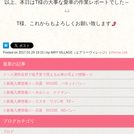
以上、本日はT様の大事な愛車の作業レポートでした～
T様、これからもよろしくお願い致します
Posted on
2017.01.29 19:15
|
by
AIRY VILLAGE（エアリーヴィレッジ）
|
Perma Link
最新の記事
☆～八潮市近郊で低予算で買えるお車の耳より情報～☆
☆新着入庫情報☆～日産 NV200 バネットバン～
☆新着入庫情報☆～ポルシェ ケイマン～
☆新着入庫情報☆～スズキ ワゴンR FZ～
☆新着入庫情報☆～日産 NV150 ADバン～
ブログカテゴリ
ブログ