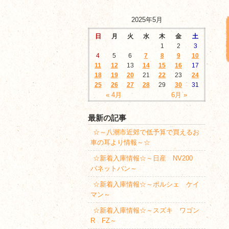
2025年5月
日
月
火
水
木
金
土
1
2
3
4
5
6
7
8
9
10
11
12
13
14
15
16
17
18
19
20
21
22
23
24
25
26
27
28
29
30
31
« 4月
6月 »
最新の記事
☆～八潮市近郊で低予算で買えるお
車の耳より情報～☆
☆新着入庫情報☆～日産 NV200
バネットバン～
☆新着入庫情報☆～ポルシェ ケイ
マン～
☆新着入庫情報☆～スズキ ワゴン
R FZ～