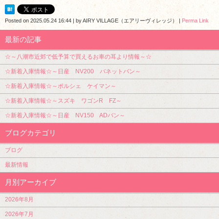
Posted on
2025.05.24 16:44
|
by
AIRY VILLAGE（エアリーヴィレッジ）
|
Perma Link
最新の記事
☆～八潮市近郊で低予算で買えるお車の耳より情報～☆
☆新着入庫情報☆～日産 NV200 バネットバン～
☆新着入庫情報☆～ポルシェ ケイマン～
☆新着入庫情報☆～スズキ ワゴンR FZ～
☆新着入庫情報☆～日産 NV150 ADバン～
ブログカテゴリ
ブログ
最新情報
月別アーカイブ
2026年8月
2026年7月