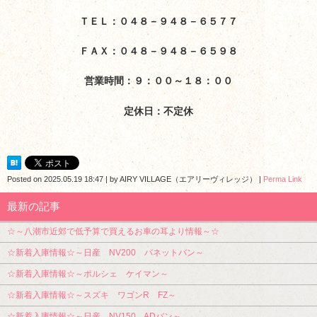
ＴＥＬ：０４８－９４８－６５７７
ＦＡＸ：０４８－９４８－６５９８
営業時間：９：００～１８：００
定休日：不定休
Posted on
2025.05.19 18:47
|
by
AIRY VILLAGE（エアリーヴィレッジ）
|
Perma Link
最新の記事
☆～八潮市近郊で低予算で買えるお車の耳より情報～☆
☆新着入庫情報☆～日産 NV200 バネットバン～
☆新着入庫情報☆～ポルシェ ケイマン～
☆新着入庫情報☆～スズキ ワゴンR FZ～
☆新着入庫情報☆～日産 NV150 ADバン～