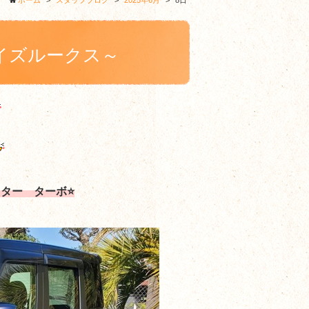
ホーム
>
スタッフブログ
>
2025年6月
>
8日
イズルークス～
ター ターボ⭐