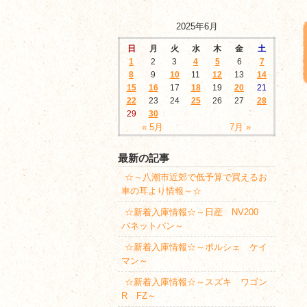
2025年6月
日
月
火
水
木
金
土
1
2
3
4
5
6
7
8
9
10
11
12
13
14
15
16
17
18
19
20
21
22
23
24
25
26
27
28
29
30
« 5月
7月 »
最新の記事
☆～八潮市近郊で低予算で買えるお
車の耳より情報～☆
☆新着入庫情報☆～日産 NV200
バネットバン～
☆新着入庫情報☆～ポルシェ ケイ
マン～
☆新着入庫情報☆～スズキ ワゴン
R FZ～