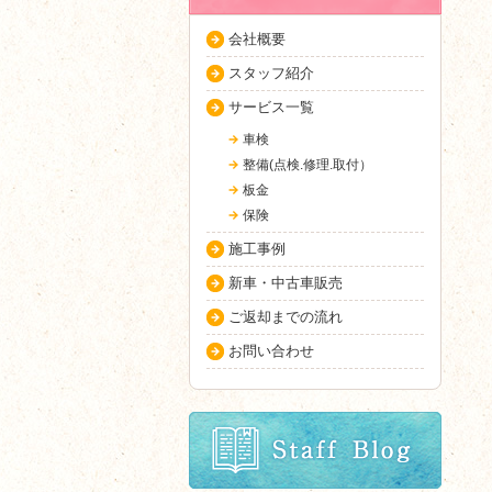
会社概要
スタッフ紹介
サービス一覧
車検
整備(点検.修理.取付）
板金
保険
施工事例
新車・中古車販売
ご返却までの流れ
お問い合わせ