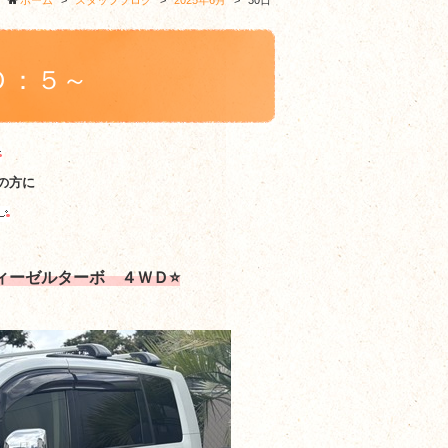
ホーム
>
スタッフブログ
>
2025年6月
>
30日
Ｄ：５～
の方に
ィーゼルターボ ４ＷＤ⭐