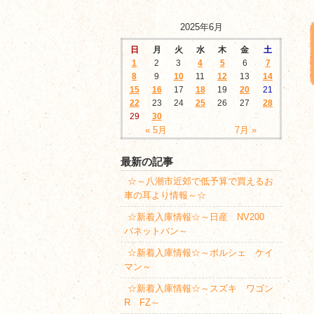
2025年6月
日
月
火
水
木
金
土
1
2
3
4
5
6
7
8
9
10
11
12
13
14
15
16
17
18
19
20
21
22
23
24
25
26
27
28
29
30
« 5月
7月 »
最新の記事
☆～八潮市近郊で低予算で買えるお
車の耳より情報～☆
☆新着入庫情報☆～日産 NV200
バネットバン～
☆新着入庫情報☆～ポルシェ ケイ
マン～
☆新着入庫情報☆～スズキ ワゴン
R FZ～